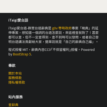
iTaigi愛台語
iTaigi愛台語-群眾台語辭典是
g0v 零時政府
專案「萌典」的延
伸專案，想知道一個詞的台語怎麼說，來這裡查就對了！甚麼
都可以查，但不一定查得到，查不到時可以發問，或者自己發
明台語講法貢獻給大家，簡單說就是「自己的辭典自己編」。
程式授權 MIT，辭典內容CC0｢不保留權利｣授權。Powered
by
BootStrap 5
.
條款
關於本站
服務條款
隱私權條款
站內服務
查辭典