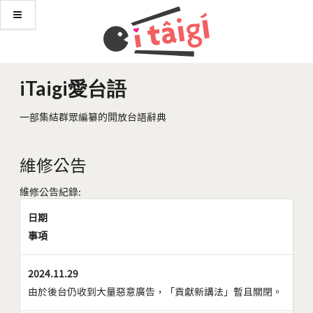
iTaigi愛台語
一部集結群眾編纂的開放台語辭典
維修公告
維修公告紀錄:
日期
事項
2024.11.29
由於後台仍收到大量惡意廣告，「貢獻新講法」暫且關閉。