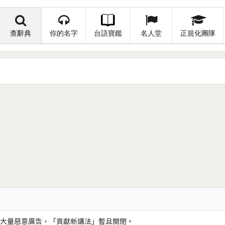
查辭典
你的名字
台語寶鑑
名人堂
正規化團隊
大量惡意廣告，「貢獻新講法」暫且關閉。