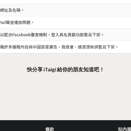
網址及名稱。
iPad聲音播放問題。
以配合Facebook審查機制，登入具名貢獻功能暫且下架。
雜許多腥羶內容與中國惡意廣告，我很會、燒燙燙新詞暫且下架。
快分享 iTaigi 給你的朋友知道吧！
條款
站內