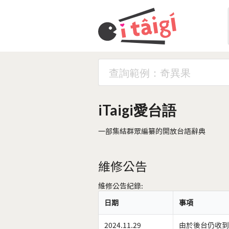
iTaigi愛台語
一部集結群眾編纂的開放台語辭典
維修公告
維修公告紀錄:
日期
事項
2024.11.29
由於後台仍收到