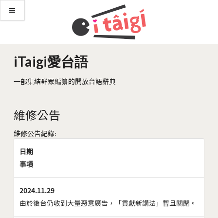
iTaigi愛台語
一部集結群眾編纂的開放台語辭典
維修公告
維修公告紀錄:
日期
事項
2024.11.29
由於後台仍收到大量惡意廣告，「貢獻新講法」暫且關閉。