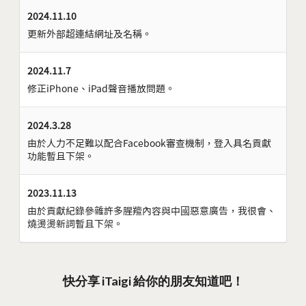
2024.11.10
更新外部超連結網址及名稱。
2024.11.7
修正iPhone、iPad聲音播放問題。
2024.3.28
由於人力不足難以配合Facebook審查機制，登入具名貢獻
功能暫且下架。
2023.11.13
由於貢獻紀錄參雜許多腥羶內容與中國惡意廣告，我很會、
燒燙燙新詞暫且下架。
快分享 iTaigi 給你的朋友知道吧！