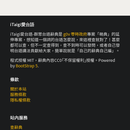
iTaigi愛台語
iTaigi愛台語-群眾台語辭典是
g0v 零時政府
專案「萌典」的延
伸專案，想知道一個詞的台語怎麼說，來這裡查就對了！甚麼
都可以查，但不一定查得到，查不到時可以發問，或者自己發
明台語講法貢獻給大家，簡單說就是「自己的辭典自己編」。
程式授權 MIT，辭典內容CC0｢不保留權利｣授權。Powered
by
BootStrap 5
.
條款
關於本站
服務條款
隱私權條款
站內服務
查辭典