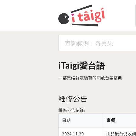
iTaigi愛台語
一部集結群眾編纂的開放台語辭典
維修公告
維修公告紀錄:
日期
事項
2024.11.29
由於後台仍收到