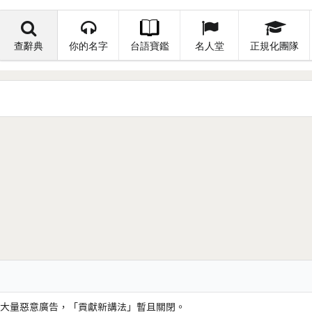
查辭典
你的名字
台語寶鑑
名人堂
正規化團隊
大量惡意廣告，「貢獻新講法」暫且關閉。