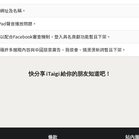
網址及名稱。
iPad聲音播放問題。
以配合Facebook審查機制，登入具名貢獻功能暫且下架。
雜許多腥羶內容與中國惡意廣告，我很會、燒燙燙新詞暫且下架。
快分享 iTaigi 給你的朋友知道吧！
條款
站內