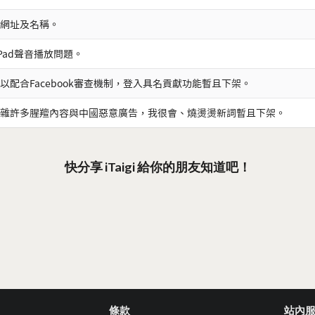
網址及名稱。
iPad聲音播放問題。
以配合Facebook審查機制，登入具名貢獻功能暫且下架。
雜許多腥羶內容與中國惡意廣告，我很會、燒燙燙新詞暫且下架。
快分享 iTaigi 給你的朋友知道吧！
條款
站內