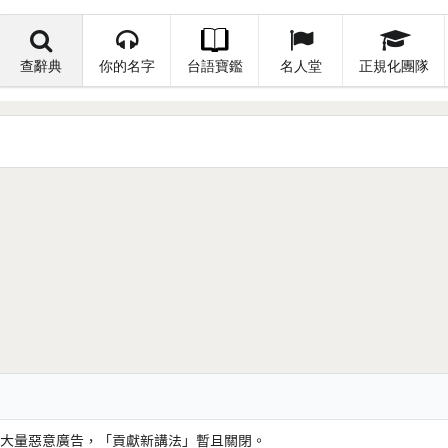
查辭典
你的名字
台語寶鑑
名人堂
正規化團隊
大量惡意廣告，「貢獻新講法」暫且關閉。