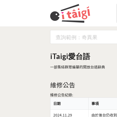
iTaigi愛台語
一部集結群眾編纂的開放台語辭典
維修公告
維修公告紀錄:
日期
事項
2024.11.29
由於後台仍收到