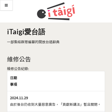
iTaigi愛台語
一部集結群眾編纂的開放台語辭典
維修公告
維修公告紀錄:
日期
事項
2024.11.29
由於後台仍收到大量惡意廣告，「貢獻新講法」暫且關閉。