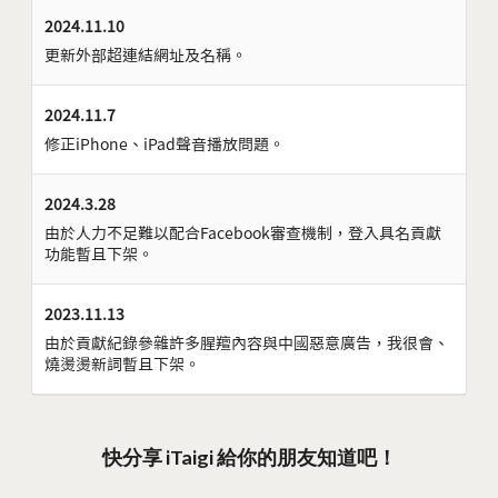
2024.11.10
更新外部超連結網址及名稱。
2024.11.7
修正iPhone、iPad聲音播放問題。
2024.3.28
由於人力不足難以配合Facebook審查機制，登入具名貢獻
功能暫且下架。
2023.11.13
由於貢獻紀錄參雜許多腥羶內容與中國惡意廣告，我很會、
燒燙燙新詞暫且下架。
快分享 iTaigi 給你的朋友知道吧！