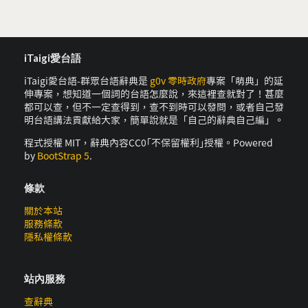
iTaigi愛台語
iTaigi愛台語-群眾台語辭典是
g0v 零時政府
專案「萌典」的延
伸專案，想知道一個詞的台語怎麼說，來這裡查就對了！甚麼
都可以查，但不一定查得到，查不到時可以發問，或者自己發
明台語講法貢獻給大家，簡單說就是「自己的辭典自己編」。
程式授權 MIT，辭典內容CC0｢不保留權利｣授權。Powered
by
BootStrap 5
.
條款
關於本站
服務條款
隱私權條款
站內服務
查辭典