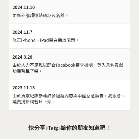
2024.11.10
更新外部超連結網址及名稱。
2024.11.7
修正iPhone、iPad聲音播放問題。
2024.3.28
由於人力不足難以配合Facebook審查機制，登入具名貢獻
功能暫且下架。
2023.11.13
由於貢獻紀錄參雜許多腥羶內容與中國惡意廣告，我很會、
燒燙燙新詞暫且下架。
快分享 iTaigi 給你的朋友知道吧！