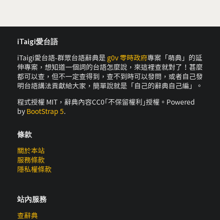
iTaigi愛台語
iTaigi愛台語-群眾台語辭典是
g0v 零時政府
專案「萌典」的延
伸專案，想知道一個詞的台語怎麼說，來這裡查就對了！甚麼
都可以查，但不一定查得到，查不到時可以發問，或者自己發
明台語講法貢獻給大家，簡單說就是「自己的辭典自己編」。
程式授權 MIT，辭典內容CC0｢不保留權利｣授權。Powered
by
BootStrap 5
.
條款
關於本站
服務條款
隱私權條款
站內服務
查辭典