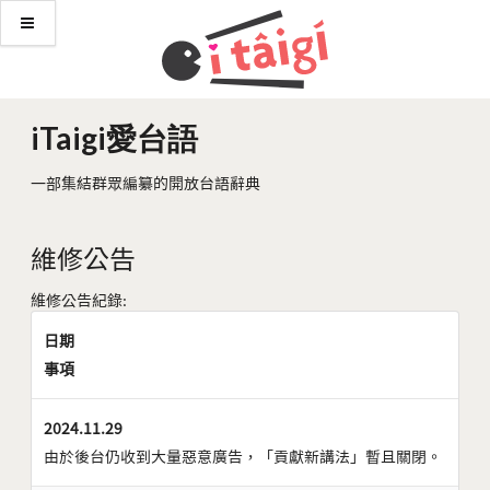
iTaigi愛台語
一部集結群眾編纂的開放台語辭典
維修公告
維修公告紀錄:
日期
事項
2024.11.29
由於後台仍收到大量惡意廣告，「貢獻新講法」暫且關閉。