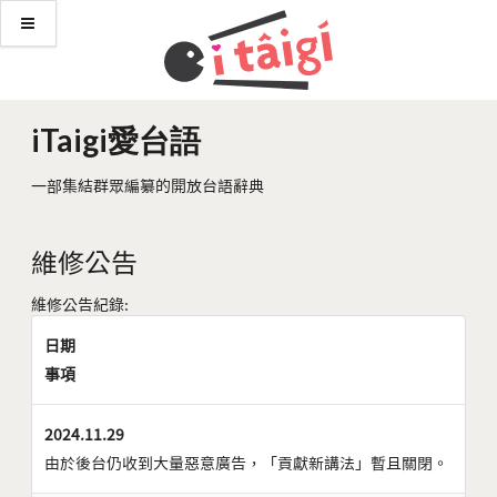
iTaigi愛台語
一部集結群眾編纂的開放台語辭典
維修公告
維修公告紀錄:
日期
事項
2024.11.29
由於後台仍收到大量惡意廣告，「貢獻新講法」暫且關閉。