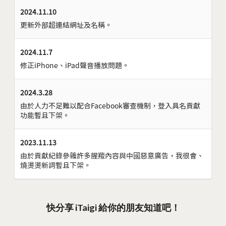
2024.11.10
更新外部超連結網址及名稱。
2024.11.7
修正iPhone、iPad聲音播放問題。
2024.3.28
由於人力不足難以配合Facebook審查機制，登入具名貢獻
功能暫且下架。
2023.11.13
由於貢獻紀錄參雜許多腥羶內容與中國惡意廣告，我很會、
燒燙燙新詞暫且下架。
快分享 iTaigi 給你的朋友知道吧！