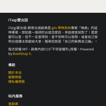
iTaigi愛台語
iTaigi愛台語-群眾台語辭典是
g0v 零時政府
專案「萌典」的延
伸專案，想知道一個詞的台語怎麼說，來這裡查就對了！甚麼
都可以查，但不一定查得到，查不到時可以發問，或者自己發
明台語講法貢獻給大家，簡單說就是「自己的辭典自己編」。
程式授權 MIT，辭典內容CC0｢不保留權利｣授權。Powered
by
BootStrap 5
.
條款
關於本站
服務條款
隱私權條款
站內服務
查辭典