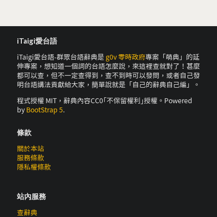
iTaigi愛台語
iTaigi愛台語-群眾台語辭典是
g0v 零時政府
專案「萌典」的延
伸專案，想知道一個詞的台語怎麼說，來這裡查就對了！甚麼
都可以查，但不一定查得到，查不到時可以發問，或者自己發
明台語講法貢獻給大家，簡單說就是「自己的辭典自己編」。
程式授權 MIT，辭典內容CC0｢不保留權利｣授權。Powered
by
BootStrap 5
.
條款
關於本站
服務條款
隱私權條款
站內服務
查辭典