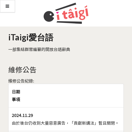
iTaigi愛台語
一部集結群眾編纂的開放台語辭典
維修公告
維修公告紀錄:
日期
事項
2024.11.29
由於後台仍收到大量惡意廣告，「貢獻新講法」暫且關閉。