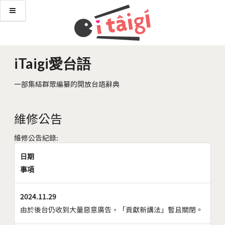
iTaigi愛台語
一部集結群眾編纂的開放台語辭典
維修公告
維修公告紀錄:
日期
事項
2024.11.29
由於後台仍收到大量惡意廣告，「貢獻新講法」暫且關閉。