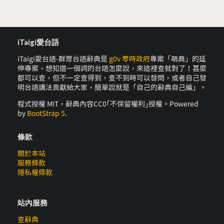
iTaigi愛台語
iTaigi愛台語-群眾台語辭典是
g0v 零時政府
專案「萌典」的延
伸專案，想知道一個詞的台語怎麼說，來這裡查就對了！甚麼
都可以查，但不一定查得到，查不到時可以發問，或者自己發
明台語講法貢獻給大家，簡單說就是「自己的辭典自己編」。
程式授權 MIT，辭典內容CC0｢不保留權利｣授權。Powered
by
BootStrap 5
.
條款
關於本站
服務條款
隱私權條款
站內服務
查辭典