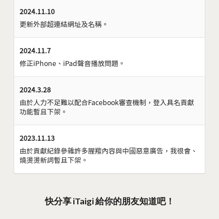
2024.11.10
更新外部超連結網址及名稱。
2024.11.7
修正iPhone、iPad聲音播放問題。
2024.3.28
由於人力不足難以配合Facebook審查機制，登入具名貢獻
功能暫且下架。
2023.11.13
由於貢獻紀錄參雜許多腥羶內容與中國惡意廣告，我很會、
燒燙燙新詞暫且下架。
快分享 iTaigi 給你的朋友知道吧！