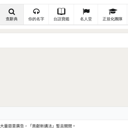
查辭典
你的名字
台語寶鑑
名人堂
正規化團隊
大量惡意廣告，「貢獻新講法」暫且關閉。