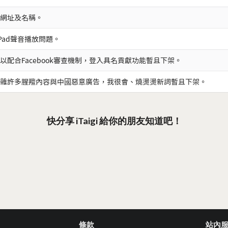
網址及名稱。
iPad聲音播放問題。
以配合Facebook審查機制，登入具名貢獻功能暫且下架。
雜許多腥羶內容與中國惡意廣告，我很會、燒燙燙新詞暫且下架。
快分享 iTaigi 給你的朋友知道吧！
條款
站內