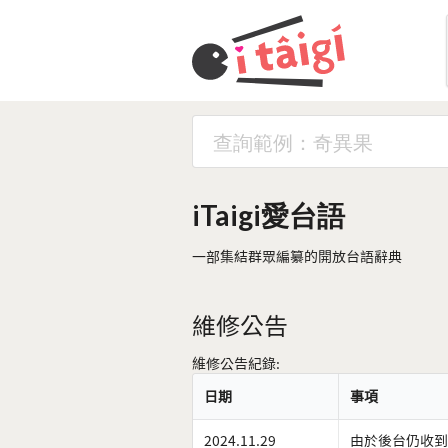
iTaigi愛台語
一部集結群眾編纂的開放台語辭典
維修公告
維修公告紀錄:
日期
事項
2024.11.29
由於後台仍收到