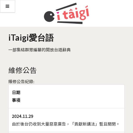
iTaigi愛台語
一部集結群眾編纂的開放台語辭典
維修公告
維修公告紀錄:
日期
事項
2024.11.29
由於後台仍收到大量惡意廣告，「貢獻新講法」暫且關閉。