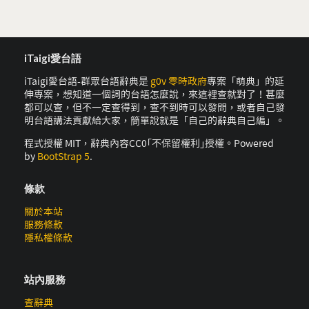
iTaigi愛台語
iTaigi愛台語-群眾台語辭典是
g0v 零時政府
專案「萌典」的延
伸專案，想知道一個詞的台語怎麼說，來這裡查就對了！甚麼
都可以查，但不一定查得到，查不到時可以發問，或者自己發
明台語講法貢獻給大家，簡單說就是「自己的辭典自己編」。
程式授權 MIT，辭典內容CC0｢不保留權利｣授權。Powered
by
BootStrap 5
.
條款
關於本站
服務條款
隱私權條款
站內服務
查辭典