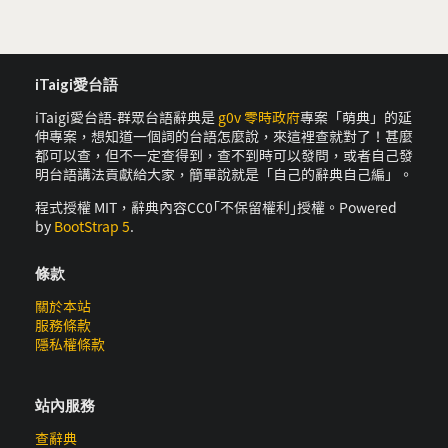
iTaigi愛台語
iTaigi愛台語-群眾台語辭典是
g0v 零時政府
專案「萌典」的延
伸專案，想知道一個詞的台語怎麼說，來這裡查就對了！甚麼
都可以查，但不一定查得到，查不到時可以發問，或者自己發
明台語講法貢獻給大家，簡單說就是「自己的辭典自己編」。
程式授權 MIT，辭典內容CC0｢不保留權利｣授權。Powered
by
BootStrap 5
.
條款
關於本站
服務條款
隱私權條款
站內服務
查辭典