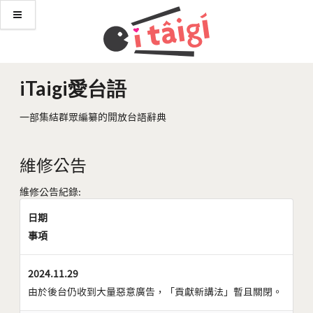
iTaigi愛台語
一部集結群眾編纂的開放台語辭典
維修公告
維修公告紀錄:
日期
事項
2024.11.29
由於後台仍收到大量惡意廣告，「貢獻新講法」暫且關閉。