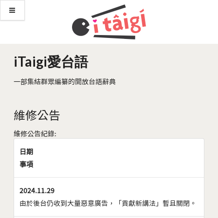
iTaigi愛台語
一部集結群眾編纂的開放台語辭典
維修公告
維修公告紀錄:
日期
事項
2024.11.29
由於後台仍收到大量惡意廣告，「貢獻新講法」暫且關閉。