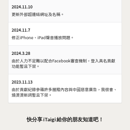
2024.11.10
更新外部超連結網址及名稱。
2024.11.7
修正iPhone、iPad聲音播放問題。
2024.3.28
由於人力不足難以配合Facebook審查機制，登入具名貢獻
功能暫且下架。
2023.11.13
由於貢獻紀錄參雜許多腥羶內容與中國惡意廣告，我很會、
燒燙燙新詞暫且下架。
快分享 iTaigi 給你的朋友知道吧！