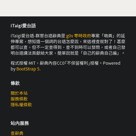
iTaigi愛台語
iTaigi愛台語-群眾台語辭典是
g0v 零時政府
專案「萌典」的延
伸專案，想知道一個詞的台語怎麼說，來這裡查就對了！甚麼
都可以查，但不一定查得到，查不到時可以發問，或者自己發
明台語講法貢獻給大家，簡單說就是「自己的辭典自己編」。
程式授權 MIT，辭典內容CC0｢不保留權利｣授權。Powered
by
BootStrap 5
.
條款
關於本站
服務條款
隱私權條款
站內服務
查辭典