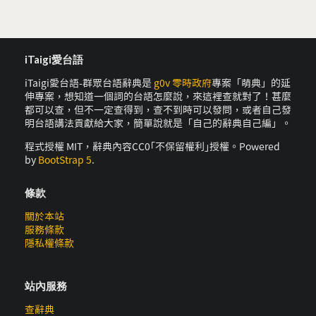
iTaigi愛台語
iTaigi愛台語-群眾台語辭典是
g0v 零時政府
專案「萌典」的延
伸專案，想知道一個詞的台語怎麼說，來這裡查就對了！甚麼
都可以查，但不一定查得到，查不到時可以發問，或者自己發
明台語講法貢獻給大家，簡單說就是「自己的辭典自己編」。
程式授權 MIT，辭典內容CC0｢不保留權利｣授權。Powered
by
BootStrap 5
.
條款
關於本站
服務條款
隱私權條款
站內服務
查辭典