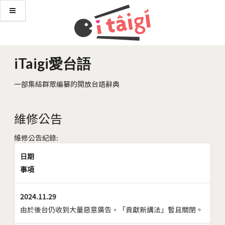
iTaigi愛台語
一部集結群眾編纂的開放台語辭典
維修公告
維修公告紀錄:
日期
事項
2024.11.29
由於後台仍收到大量惡意廣告，「貢獻新講法」暫且關閉。