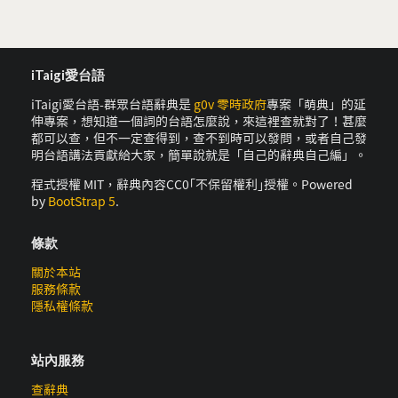
iTaigi愛台語
iTaigi愛台語-群眾台語辭典是
g0v 零時政府
專案「萌典」的延
伸專案，想知道一個詞的台語怎麼說，來這裡查就對了！甚麼
都可以查，但不一定查得到，查不到時可以發問，或者自己發
明台語講法貢獻給大家，簡單說就是「自己的辭典自己編」。
程式授權 MIT，辭典內容CC0｢不保留權利｣授權。Powered
by
BootStrap 5
.
條款
關於本站
服務條款
隱私權條款
站內服務
查辭典