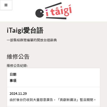
iTaigi愛台語
一部集結群眾編纂的開放台語辭典
維修公告
維修公告紀錄:
日期
事項
2024.11.29
由於後台仍收到大量惡意廣告，「貢獻新講法」暫且關閉。