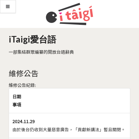
iTaigi愛台語
一部集結群眾編纂的開放台語辭典
維修公告
維修公告紀錄:
日期
事項
2024.11.29
由於後台仍收到大量惡意廣告，「貢獻新講法」暫且關閉。