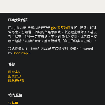
iTaigi愛台語
iTaigi愛台語-群眾台語辭典是
g0v 零時政府
專案「萌典」的延
伸專案，想知道一個詞的台語怎麼說，來這裡查就對了！甚麼
都可以查，但不一定查得到，查不到時可以發問，或者自己發
明台語講法貢獻給大家，簡單說就是「自己的辭典自己編」。
程式授權 MIT，辭典內容CC0｢不保留權利｣授權。Powered
by
BootStrap 5
.
條款
關於本站
服務條款
隱私權條款
站內服務
查辭典