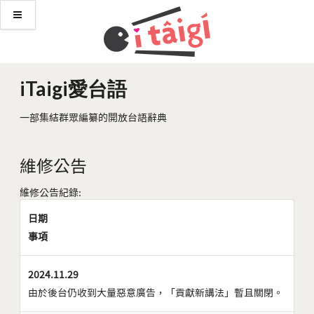
iTaigi愛台語
一部集結群眾編纂的開放台語辭典
維修公告
維修公告紀錄:
日期
事項
2024.11.29
由於後台仍收到大量惡意廣告，「貢獻新講法」暫且關閉。