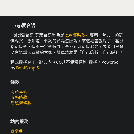
iTaigi愛台語
iTaigi愛台語-群眾台語辭典是
g0v 零時政府
專案「萌典」的延
伸專案，想知道一個詞的台語怎麼說，來這裡查就對了！甚麼
都可以查，但不一定查得到，查不到時可以發問，或者自己發
明台語講法貢獻給大家，簡單說就是「自己的辭典自己編」。
程式授權 MIT，辭典內容CC0｢不保留權利｣授權。Powered
by
BootStrap 5
.
條款
關於本站
服務條款
隱私權條款
站內服務
查辭典