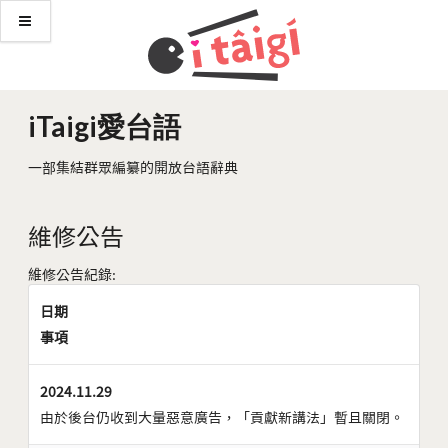
iTaigi愛台語
一部集結群眾編纂的開放台語辭典
維修公告
維修公告紀錄:
日期
事項
2024.11.29
由於後台仍收到大量惡意廣告，「貢獻新講法」暫且關閉。