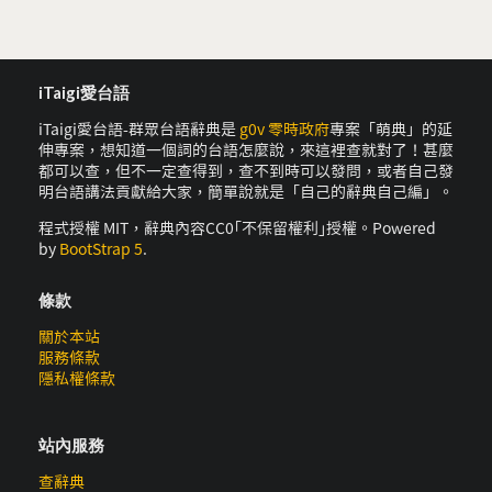
iTaigi愛台語
iTaigi愛台語-群眾台語辭典是
g0v 零時政府
專案「萌典」的延
伸專案，想知道一個詞的台語怎麼說，來這裡查就對了！甚麼
都可以查，但不一定查得到，查不到時可以發問，或者自己發
明台語講法貢獻給大家，簡單說就是「自己的辭典自己編」。
程式授權 MIT，辭典內容CC0｢不保留權利｣授權。Powered
by
BootStrap 5
.
條款
關於本站
服務條款
隱私權條款
站內服務
查辭典