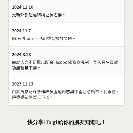
2024.11.10
更新外部超連結網址及名稱。
2024.11.7
修正iPhone、iPad聲音播放問題。
2024.3.28
由於人力不足難以配合Facebook審查機制，登入具名貢獻
功能暫且下架。
2023.11.13
由於貢獻紀錄參雜許多腥羶內容與中國惡意廣告，我很會、
燒燙燙新詞暫且下架。
快分享 iTaigi 給你的朋友知道吧！