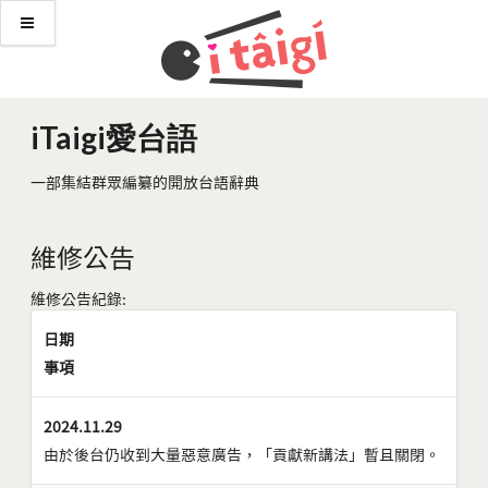
iTaigi愛台語
一部集結群眾編纂的開放台語辭典
維修公告
維修公告紀錄:
日期
事項
2024.11.29
由於後台仍收到大量惡意廣告，「貢獻新講法」暫且關閉。