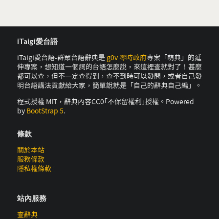
iTaigi愛台語
iTaigi愛台語-群眾台語辭典是
g0v 零時政府
專案「萌典」的延
伸專案，想知道一個詞的台語怎麼說，來這裡查就對了！甚麼
都可以查，但不一定查得到，查不到時可以發問，或者自己發
明台語講法貢獻給大家，簡單說就是「自己的辭典自己編」。
程式授權 MIT，辭典內容CC0｢不保留權利｣授權。Powered
by
BootStrap 5
.
條款
關於本站
服務條款
隱私權條款
站內服務
查辭典