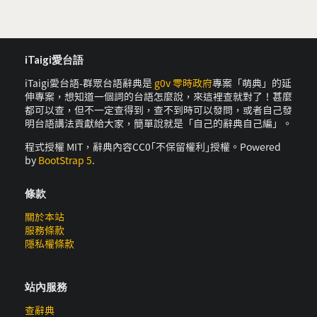
iTaigi愛台語
iTaigi愛台語-群眾台語辭典是
g0v 零時政府
專案「萌典」的延
伸專案，想知道一個詞的台語怎麼說，來這裡查就對了！甚麼
都可以查，但不一定查得到，查不到時可以發問，或者自己發
明台語講法貢獻給大家，簡單說就是「自己的辭典自己編」。
程式授權 MIT，辭典內容CC0｢不保留權利｣授權。Powered
by
BootStrap 5
.
條款
關於本站
服務條款
隱私權條款
站內服務
查辭典