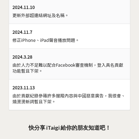
2024.11.10
更新外部超連結網址及名稱。
2024.11.7
修正iPhone、iPad聲音播放問題。
2024.3.28
由於人力不足難以配合Facebook審查機制，登入具名貢獻
功能暫且下架。
2023.11.13
由於貢獻紀錄參雜許多腥羶內容與中國惡意廣告，我很會、
燒燙燙新詞暫且下架。
快分享 iTaigi 給你的朋友知道吧！