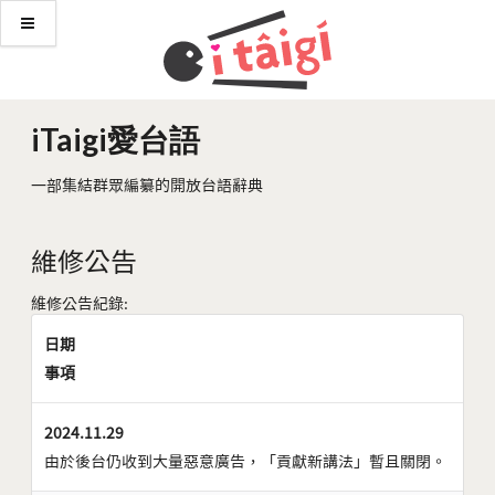
iTaigi愛台語
一部集結群眾編纂的開放台語辭典
維修公告
維修公告紀錄:
日期
事項
2024.11.29
由於後台仍收到大量惡意廣告，「貢獻新講法」暫且關閉。