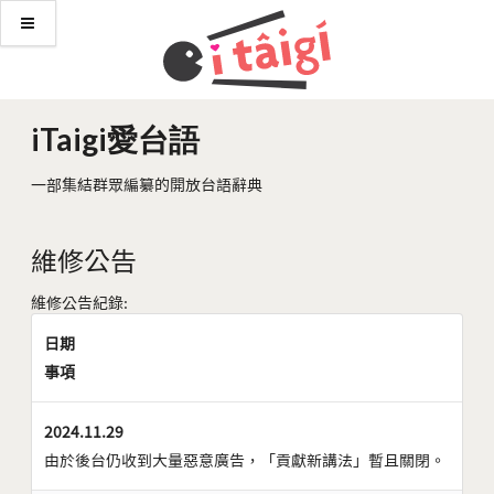
iTaigi愛台語
一部集結群眾編纂的開放台語辭典
維修公告
維修公告紀錄:
日期
事項
2024.11.29
由於後台仍收到大量惡意廣告，「貢獻新講法」暫且關閉。