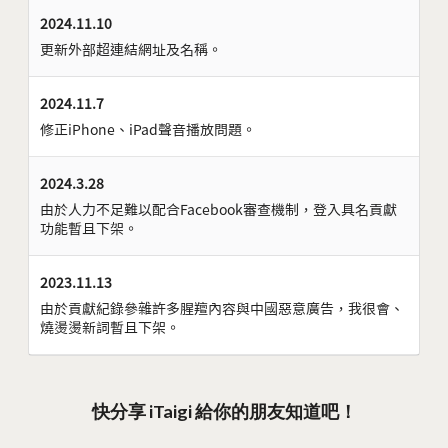
2024.11.10
更新外部超連結網址及名稱。
2024.11.7
修正iPhone、iPad聲音播放問題。
2024.3.28
由於人力不足難以配合Facebook審查機制，登入具名貢獻
功能暫且下架。
2023.11.13
由於貢獻紀錄參雜許多腥羶內容與中國惡意廣告，我很會、
燒燙燙新詞暫且下架。
快分享 iTaigi 給你的朋友知道吧！