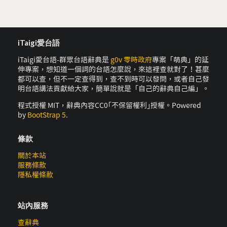
iTaigi愛台語
iTaigi愛台語-群眾台語辭典是
g0v 零時政府
專案「萌典」的延
伸專案，想知道一個詞的台語怎麼說，來這裡查就對了！甚麼
都可以查，但不一定查得到，查不到時可以發問，或者自己發
明台語講法貢獻給大家，簡單說就是「自己的辭典自己編」。
程式授權 MIT，辭典內容CC0｢不保留權利｣授權。Powered
by
BootStrap 5
.
條款
關於本站
服務條款
隱私權條款
站內服務
查辭典