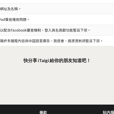
網址及名稱。
iPad聲音播放問題。
以配合Facebook審查機制，登入具名貢獻功能暫且下架。
雜許多腥羶內容與中國惡意廣告，我很會、燒燙燙新詞暫且下架。
快分享 iTaigi 給你的朋友知道吧！
條款
站內