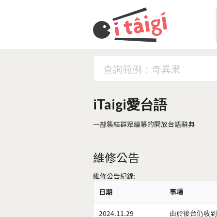
iTaigi愛台語
一部集結群眾編纂的開放台語辭典
維修公告
維修公告紀錄:
日期
事項
2024.11.29
由於後台仍收到