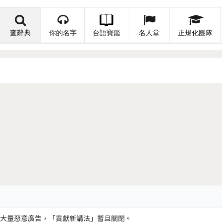
查辭典
你的名字
台語寶鑑
名人堂
正規化團隊
大量惡意廣告，「貢獻新講法」暫且關閉。