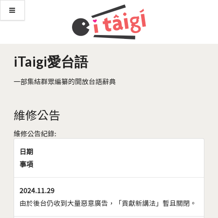
iTaigi愛台語
一部集結群眾編纂的開放台語辭典
維修公告
維修公告紀錄:
日期
事項
2024.11.29
由於後台仍收到大量惡意廣告，「貢獻新講法」暫且關閉。