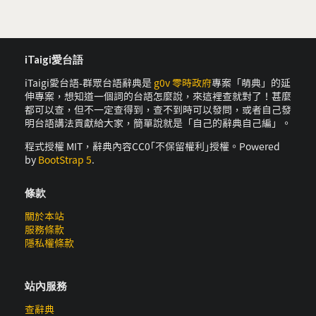
iTaigi愛台語
iTaigi愛台語-群眾台語辭典是
g0v 零時政府
專案「萌典」的延
伸專案，想知道一個詞的台語怎麼說，來這裡查就對了！甚麼
都可以查，但不一定查得到，查不到時可以發問，或者自己發
明台語講法貢獻給大家，簡單說就是「自己的辭典自己編」。
程式授權 MIT，辭典內容CC0｢不保留權利｣授權。Powered
by
BootStrap 5
.
條款
關於本站
服務條款
隱私權條款
站內服務
查辭典