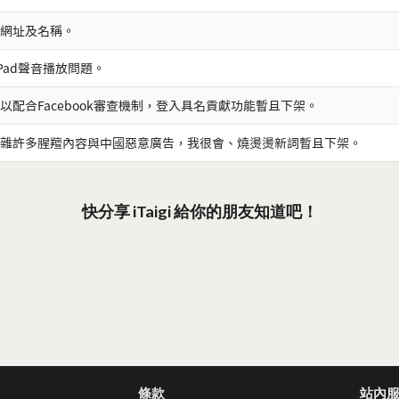
網址及名稱。
iPad聲音播放問題。
以配合Facebook審查機制，登入具名貢獻功能暫且下架。
雜許多腥羶內容與中國惡意廣告，我很會、燒燙燙新詞暫且下架。
快分享 iTaigi 給你的朋友知道吧！
條款
站內