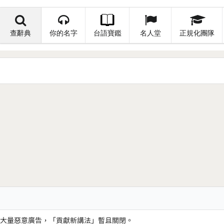
查辭典
你的名字
台語寶鑑
名人堂
正規化團隊
大量惡意廣告，「貢獻新講法」暫且關閉。