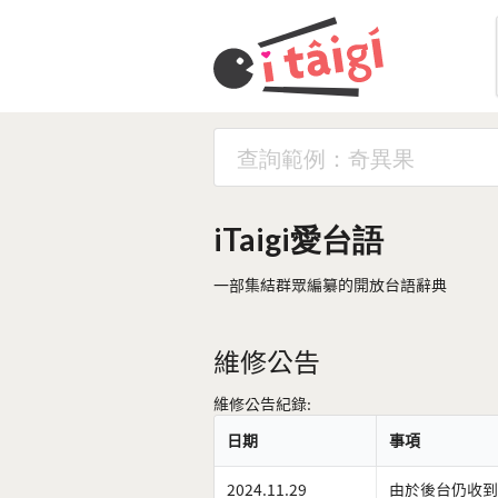
iTaigi愛台語
一部集結群眾編纂的開放台語辭典
維修公告
維修公告紀錄:
日期
事項
2024.11.29
由於後台仍收到