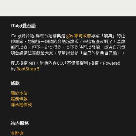
iTaigi愛台語
iTaigi愛台語-群眾台語辭典是
g0v 零時政府
專案「萌典」的延
伸專案，想知道一個詞的台語怎麼說，來這裡查就對了！甚麼
都可以查，但不一定查得到，查不到時可以發問，或者自己發
明台語講法貢獻給大家，簡單說就是「自己的辭典自己編」。
程式授權 MIT，辭典內容CC0｢不保留權利｣授權。Powered
by
BootStrap 5
.
條款
關於本站
服務條款
隱私權條款
站內服務
查辭典