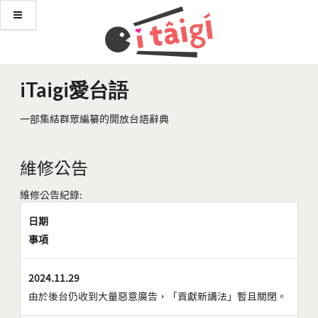
iTaigi愛台語
一部集結群眾編纂的開放台語辭典
維修公告
維修公告紀錄:
日期
事項
2024.11.29
由於後台仍收到大量惡意廣告，「貢獻新講法」暫且關閉。