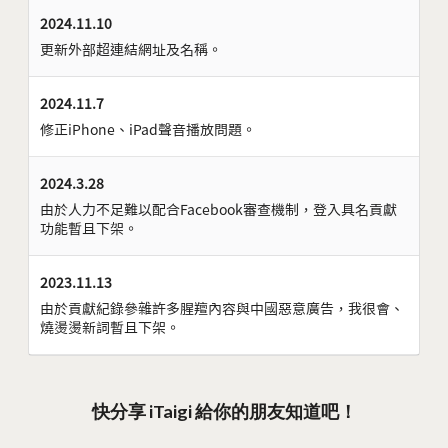
2024.11.10
更新外部超連結網址及名稱。
2024.11.7
修正iPhone、iPad聲音播放問題。
2024.3.28
由於人力不足難以配合Facebook審查機制，登入具名貢獻
功能暫且下架。
2023.11.13
由於貢獻紀錄參雜許多腥羶內容與中國惡意廣告，我很會、
燒燙燙新詞暫且下架。
快分享 iTaigi 給你的朋友知道吧！