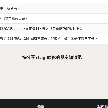
網址及名稱。
iPad聲音播放問題。
以配合Facebook審查機制，登入具名貢獻功能暫且下架。
雜許多腥羶內容與中國惡意廣告，我很會、燒燙燙新詞暫且下架。
快分享 iTaigi 給你的朋友知道吧！
條款
站內