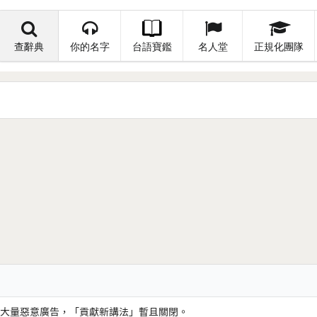
查辭典
你的名字
台語寶鑑
名人堂
正規化團隊
大量惡意廣告，「貢獻新講法」暫且關閉。