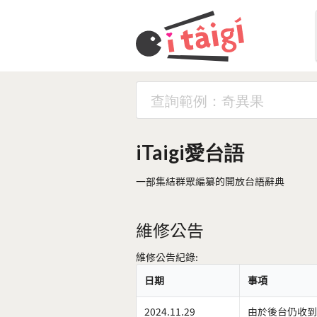
iTaigi愛台語
一部集結群眾編纂的開放台語辭典
維修公告
維修公告紀錄:
日期
事項
2024.11.29
由於後台仍收到