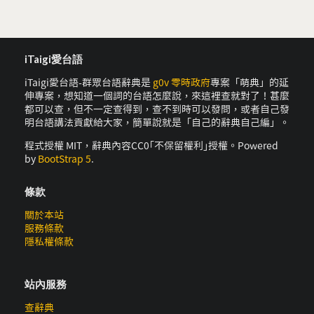
iTaigi愛台語
iTaigi愛台語-群眾台語辭典是
g0v 零時政府
專案「萌典」的延
伸專案，想知道一個詞的台語怎麼說，來這裡查就對了！甚麼
都可以查，但不一定查得到，查不到時可以發問，或者自己發
明台語講法貢獻給大家，簡單說就是「自己的辭典自己編」。
程式授權 MIT，辭典內容CC0｢不保留權利｣授權。Powered
by
BootStrap 5
.
條款
關於本站
服務條款
隱私權條款
站內服務
查辭典