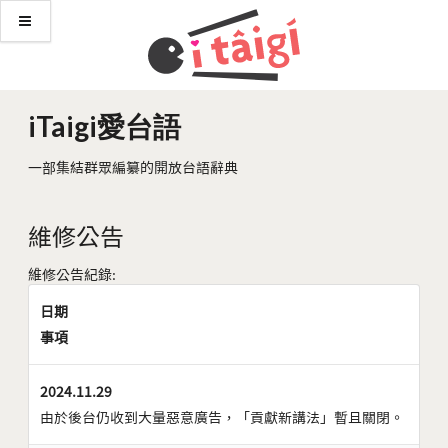
iTaigi愛台語
一部集結群眾編纂的開放台語辭典
維修公告
維修公告紀錄:
日期
事項
2024.11.29
由於後台仍收到大量惡意廣告，「貢獻新講法」暫且關閉。