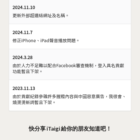
2024.11.10
更新外部超連結網址及名稱。
2024.11.7
修正iPhone、iPad聲音播放問題。
2024.3.28
由於人力不足難以配合Facebook審查機制，登入具名貢獻
功能暫且下架。
2023.11.13
由於貢獻紀錄參雜許多腥羶內容與中國惡意廣告，我很會、
燒燙燙新詞暫且下架。
快分享 iTaigi 給你的朋友知道吧！