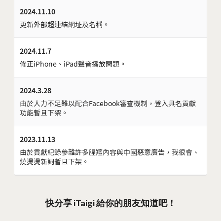
2024.11.10
更新外部超連結網址及名稱。
2024.11.7
修正iPhone、iPad聲音播放問題。
2024.3.28
由於人力不足難以配合Facebook審查機制，登入具名貢獻
功能暫且下架。
2023.11.13
由於貢獻紀錄參雜許多腥羶內容與中國惡意廣告，我很會、
燒燙燙新詞暫且下架。
快分享 iTaigi 給你的朋友知道吧！