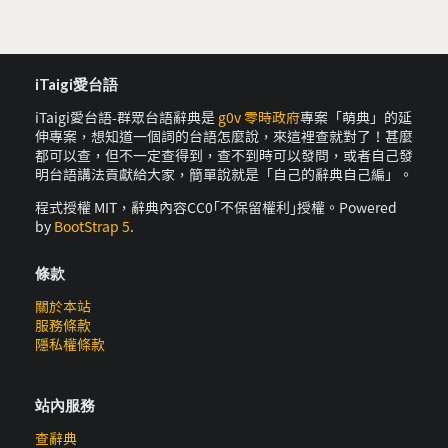
iTaigi愛台語
iTaigi愛台語-群眾台語辭典是
g0v 零時政府
專案「萌典」的延
伸專案，想知道一個詞的台語怎麼說，來這裡查就對了！甚麼
都可以查，但不一定查得到，查不到時可以發問，或者自己發
明台語講法貢獻給大家，簡單說就是「自己的辭典自己編」。
程式授權 MIT，辭典內容CC0｢不保留權利｣授權。Powered
by
BootStrap 5
.
條款
關於本站
服務條款
隱私權條款
站內服務
查辭典