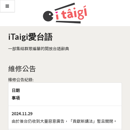
iTaigi愛台語
一部集結群眾編纂的開放台語辭典
維修公告
維修公告紀錄:
日期
事項
2024.11.29
由於後台仍收到大量惡意廣告，「貢獻新講法」暫且關閉。