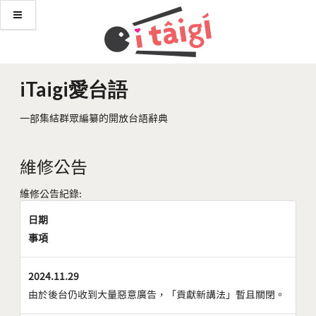
iTaigi愛台語
一部集結群眾編纂的開放台語辭典
維修公告
維修公告紀錄:
日期
事項
2024.11.29
由於後台仍收到大量惡意廣告，「貢獻新講法」暫且關閉。