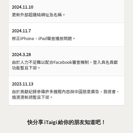
2024.11.10
更新外部超連結網址及名稱。
2024.11.7
修正iPhone、iPad聲音播放問題。
2024.3.28
由於人力不足難以配合Facebook審查機制，登入具名貢獻
功能暫且下架。
2023.11.13
由於貢獻紀錄參雜許多腥羶內容與中國惡意廣告，我很會、
燒燙燙新詞暫且下架。
快分享 iTaigi 給你的朋友知道吧！