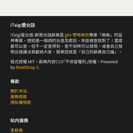
iTaigi愛台語
iTaigi愛台語-群眾台語辭典是
g0v 零時政府
專案「萌典」的延
伸專案，想知道一個詞的台語怎麼說，來這裡查就對了！甚麼
都可以查，但不一定查得到，查不到時可以發問，或者自己發
明台語講法貢獻給大家，簡單說就是「自己的辭典自己編」。
程式授權 MIT，辭典內容CC0｢不保留權利｣授權。Powered
by
BootStrap 5
.
條款
關於本站
服務條款
隱私權條款
站內服務
查辭典