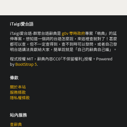
iTaigi愛台語
iTaigi愛台語-群眾台語辭典是
g0v 零時政府
專案「萌典」的延
伸專案，想知道一個詞的台語怎麼說，來這裡查就對了！甚麼
都可以查，但不一定查得到，查不到時可以發問，或者自己發
明台語講法貢獻給大家，簡單說就是「自己的辭典自己編」。
程式授權 MIT，辭典內容CC0｢不保留權利｣授權。Powered
by
BootStrap 5
.
條款
關於本站
服務條款
隱私權條款
站內服務
查辭典