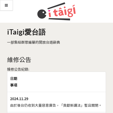
iTaigi愛台語
一部集結群眾編纂的開放台語辭典
維修公告
維修公告紀錄:
日期
事項
2024.11.29
由於後台仍收到大量惡意廣告，「貢獻新講法」暫且關閉。