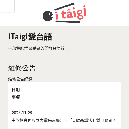
iTaigi愛台語
一部集結群眾編纂的開放台語辭典
維修公告
維修公告紀錄:
日期
事項
2024.11.29
由於後台仍收到大量惡意廣告，「貢獻新講法」暫且關閉。