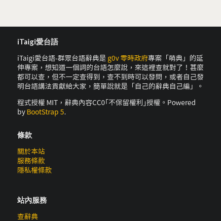
iTaigi愛台語
iTaigi愛台語-群眾台語辭典是
g0v 零時政府
專案「萌典」的延
伸專案，想知道一個詞的台語怎麼說，來這裡查就對了！甚麼
都可以查，但不一定查得到，查不到時可以發問，或者自己發
明台語講法貢獻給大家，簡單說就是「自己的辭典自己編」。
程式授權 MIT，辭典內容CC0｢不保留權利｣授權。Powered
by
BootStrap 5
.
條款
關於本站
服務條款
隱私權條款
站內服務
查辭典