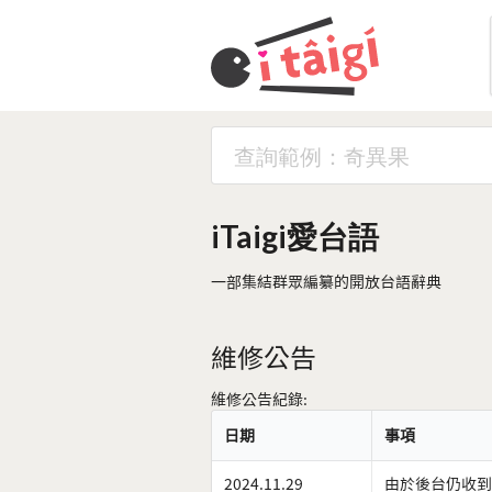
iTaigi愛台語
一部集結群眾編纂的開放台語辭典
維修公告
維修公告紀錄:
日期
事項
2024.11.29
由於後台仍收到