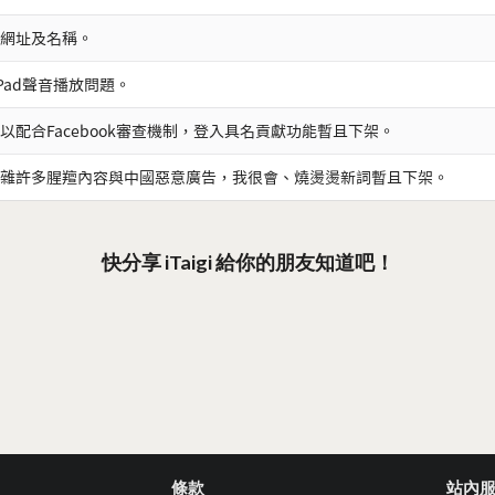
網址及名稱。
iPad聲音播放問題。
以配合Facebook審查機制，登入具名貢獻功能暫且下架。
雜許多腥羶內容與中國惡意廣告，我很會、燒燙燙新詞暫且下架。
快分享 iTaigi 給你的朋友知道吧！
條款
站內