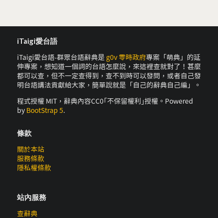
iTaigi愛台語
iTaigi愛台語-群眾台語辭典是
g0v 零時政府
專案「萌典」的延
伸專案，想知道一個詞的台語怎麼說，來這裡查就對了！甚麼
都可以查，但不一定查得到，查不到時可以發問，或者自己發
明台語講法貢獻給大家，簡單說就是「自己的辭典自己編」。
程式授權 MIT，辭典內容CC0｢不保留權利｣授權。Powered
by
BootStrap 5
.
條款
關於本站
服務條款
隱私權條款
站內服務
查辭典