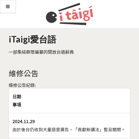
iTaigi愛台語
一部集結群眾編纂的開放台語辭典
維修公告
維修公告紀錄:
日期
事項
2024.11.29
由於後台仍收到大量惡意廣告，「貢獻新講法」暫且關閉。