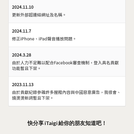
2024.11.10
更新外部超連結網址及名稱。
2024.11.7
修正iPhone、iPad聲音播放問題。
2024.3.28
由於人力不足難以配合Facebook審查機制，登入具名貢獻
功能暫且下架。
2023.11.13
由於貢獻紀錄參雜許多腥羶內容與中國惡意廣告，我很會、
燒燙燙新詞暫且下架。
快分享 iTaigi 給你的朋友知道吧！