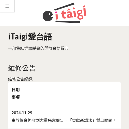
iTaigi愛台語
一部集結群眾編纂的開放台語辭典
維修公告
維修公告紀錄:
日期
事項
2024.11.29
由於後台仍收到大量惡意廣告，「貢獻新講法」暫且關閉。