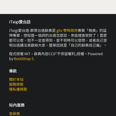
iTaigi愛台語
iTaigi愛台語-群眾台語辭典是
g0v 零時政府
專案「萌典」的延
伸專案，想知道一個詞的台語怎麼說，來這裡查就對了！甚麼
都可以查，但不一定查得到，查不到時可以發問，或者自己發
明台語講法貢獻給大家，簡單說就是「自己的辭典自己編」。
程式授權 MIT，辭典內容CC0｢不保留權利｣授權。Powered
by
BootStrap 5
.
條款
關於本站
服務條款
隱私權條款
站內服務
查辭典