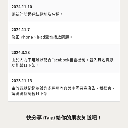
2024.11.10
更新外部超連結網址及名稱。
2024.11.7
修正iPhone、iPad聲音播放問題。
2024.3.28
由於人力不足難以配合Facebook審查機制，登入具名貢獻
功能暫且下架。
2023.11.13
由於貢獻紀錄參雜許多腥羶內容與中國惡意廣告，我很會、
燒燙燙新詞暫且下架。
快分享 iTaigi 給你的朋友知道吧！