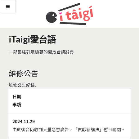
iTaigi愛台語
一部集結群眾編纂的開放台語辭典
維修公告
維修公告紀錄:
日期
事項
2024.11.29
由於後台仍收到大量惡意廣告，「貢獻新講法」暫且關閉。