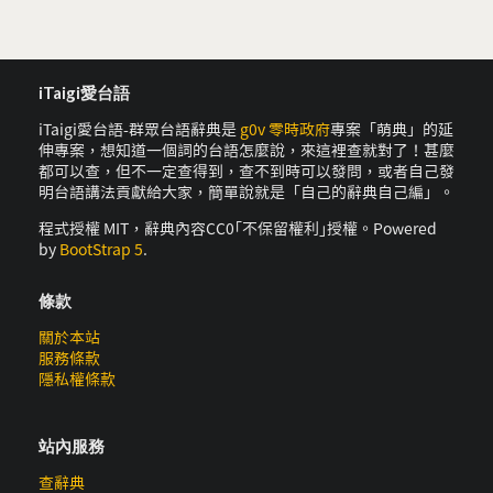
iTaigi愛台語
iTaigi愛台語-群眾台語辭典是
g0v 零時政府
專案「萌典」的延
伸專案，想知道一個詞的台語怎麼說，來這裡查就對了！甚麼
都可以查，但不一定查得到，查不到時可以發問，或者自己發
明台語講法貢獻給大家，簡單說就是「自己的辭典自己編」。
程式授權 MIT，辭典內容CC0｢不保留權利｣授權。Powered
by
BootStrap 5
.
條款
關於本站
服務條款
隱私權條款
站內服務
查辭典