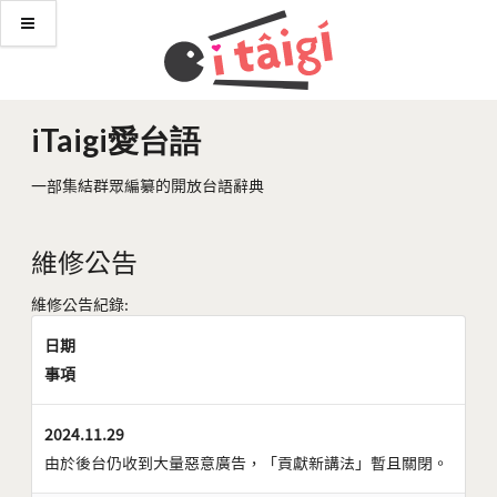
iTaigi愛台語
一部集結群眾編纂的開放台語辭典
維修公告
維修公告紀錄:
日期
事項
2024.11.29
由於後台仍收到大量惡意廣告，「貢獻新講法」暫且關閉。