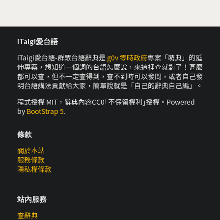
iTaigi愛台語
iTaigi愛台語-群眾台語辭典是
g0v 零時政府
專案「萌典」的延
伸專案，想知道一個詞的台語怎麼說，來這裡查就對了！甚麼
都可以查，但不一定查得到，查不到時可以發問，或者自己發
明台語講法貢獻給大家，簡單說就是「自己的辭典自己編」。
程式授權 MIT，辭典內容CC0｢不保留權利｣授權。Powered
by
BootStrap 5
.
條款
關於本站
服務條款
隱私權條款
站內服務
查辭典