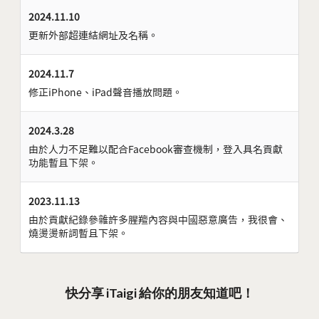
2024.11.10
更新外部超連結網址及名稱。
2024.11.7
修正iPhone、iPad聲音播放問題。
2024.3.28
由於人力不足難以配合Facebook審查機制，登入具名貢獻
功能暫且下架。
2023.11.13
由於貢獻紀錄參雜許多腥羶內容與中國惡意廣告，我很會、
燒燙燙新詞暫且下架。
快分享 iTaigi 給你的朋友知道吧！