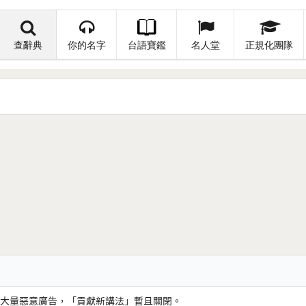
查辭典
你的名字
台語寶鑑
名人堂
正規化團隊
大量惡意廣告，「貢獻新講法」暫且關閉。