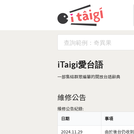
iTaigi愛台語
一部集結群眾編纂的開放台語辭典
維修公告
維修公告紀錄:
日期
事項
2024.11.29
由於後台仍收到