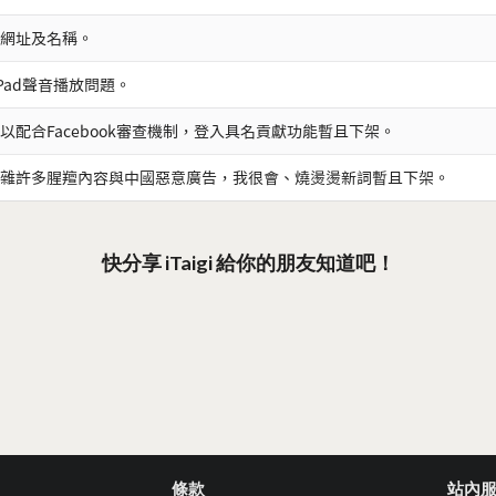
網址及名稱。
iPad聲音播放問題。
以配合Facebook審查機制，登入具名貢獻功能暫且下架。
雜許多腥羶內容與中國惡意廣告，我很會、燒燙燙新詞暫且下架。
快分享 iTaigi 給你的朋友知道吧！
條款
站內