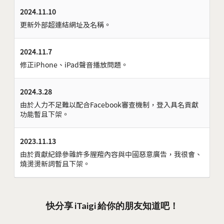
2024.11.10
更新外部超連結網址及名稱。
2024.11.7
修正iPhone、iPad聲音播放問題。
2024.3.28
由於人力不足難以配合Facebook審查機制，登入具名貢獻
功能暫且下架。
2023.11.13
由於貢獻紀錄參雜許多腥羶內容與中國惡意廣告，我很會、
燒燙燙新詞暫且下架。
快分享 iTaigi 給你的朋友知道吧！