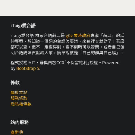
iTaigi愛台語
iTaigi愛台語-群眾台語辭典是
g0v 零時政府
專案「萌典」的延
伸專案，想知道一個詞的台語怎麼說，來這裡查就對了！甚麼
都可以查，但不一定查得到，查不到時可以發問，或者自己發
明台語講法貢獻給大家，簡單說就是「自己的辭典自己編」。
程式授權 MIT，辭典內容CC0｢不保留權利｣授權。Powered
by
BootStrap 5
.
條款
關於本站
服務條款
隱私權條款
站內服務
查辭典