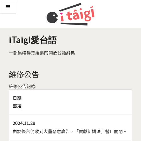
iTaigi愛台語
一部集結群眾編纂的開放台語辭典
維修公告
維修公告紀錄:
日期
事項
2024.11.29
由於後台仍收到大量惡意廣告，「貢獻新講法」暫且關閉。