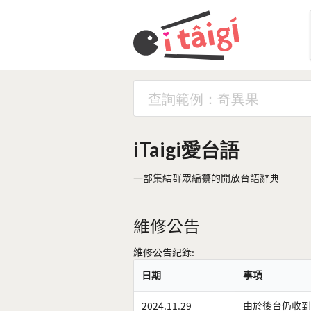
iTaigi愛台語
一部集結群眾編纂的開放台語辭典
維修公告
維修公告紀錄:
日期
事項
2024.11.29
由於後台仍收到