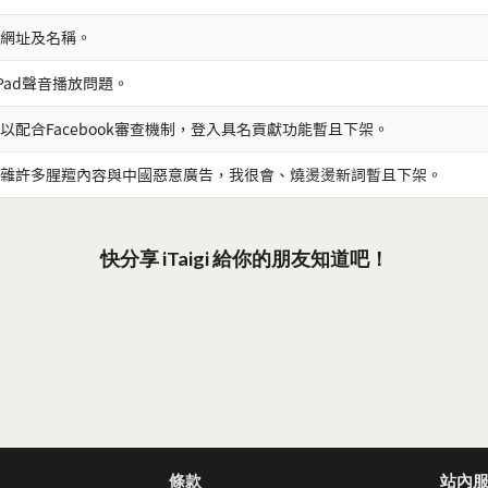
網址及名稱。
iPad聲音播放問題。
以配合Facebook審查機制，登入具名貢獻功能暫且下架。
雜許多腥羶內容與中國惡意廣告，我很會、燒燙燙新詞暫且下架。
快分享 iTaigi 給你的朋友知道吧！
條款
站內