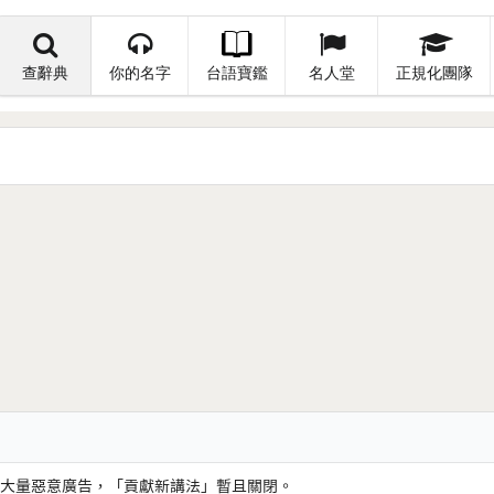
查辭典
你的名字
台語寶鑑
名人堂
正規化團隊
大量惡意廣告，「貢獻新講法」暫且關閉。