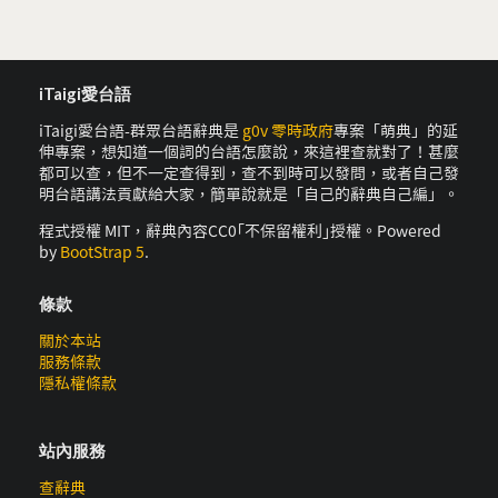
iTaigi愛台語
iTaigi愛台語-群眾台語辭典是
g0v 零時政府
專案「萌典」的延
伸專案，想知道一個詞的台語怎麼說，來這裡查就對了！甚麼
都可以查，但不一定查得到，查不到時可以發問，或者自己發
明台語講法貢獻給大家，簡單說就是「自己的辭典自己編」。
程式授權 MIT，辭典內容CC0｢不保留權利｣授權。Powered
by
BootStrap 5
.
條款
關於本站
服務條款
隱私權條款
站內服務
查辭典