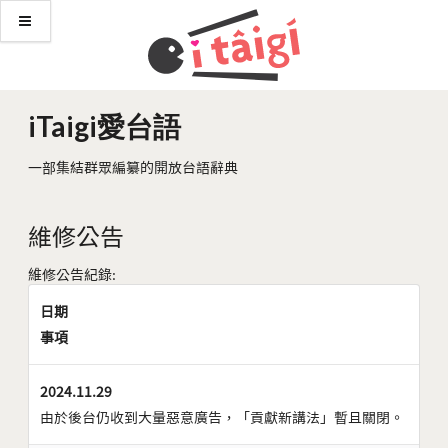
iTaigi愛台語
一部集結群眾編纂的開放台語辭典
維修公告
維修公告紀錄:
日期
事項
2024.11.29
由於後台仍收到大量惡意廣告，「貢獻新講法」暫且關閉。