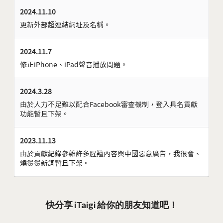
2024.11.10
更新外部超連結網址及名稱。
2024.11.7
修正iPhone、iPad聲音播放問題。
2024.3.28
由於人力不足難以配合Facebook審查機制，登入具名貢獻
功能暫且下架。
2023.11.13
由於貢獻紀錄參雜許多腥羶內容與中國惡意廣告，我很會、
燒燙燙新詞暫且下架。
快分享 iTaigi 給你的朋友知道吧！