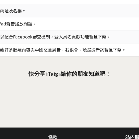
網址及名稱。
iPad聲音播放問題。
以配合Facebook審查機制，登入具名貢獻功能暫且下架。
雜許多腥羶內容與中國惡意廣告，我很會、燒燙燙新詞暫且下架。
快分享 iTaigi 給你的朋友知道吧！
條款
站內