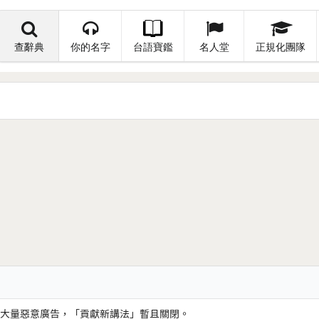
查辭典
你的名字
台語寶鑑
名人堂
正規化團隊
大量惡意廣告，「貢獻新講法」暫且關閉。