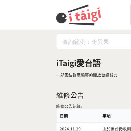
iTaigi愛台語
一部集結群眾編纂的開放台語辭典
維修公告
維修公告紀錄:
日期
事項
2024.11.29
由於後台仍收到