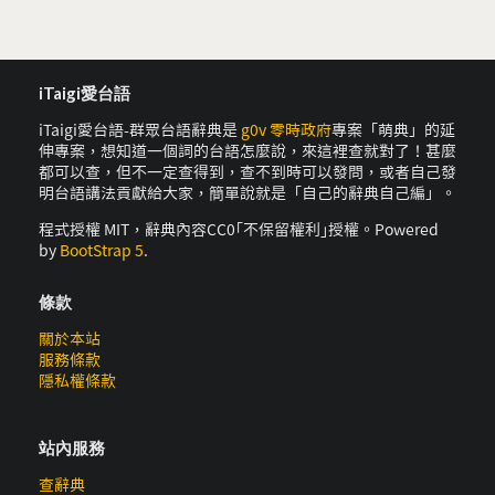
iTaigi愛台語
iTaigi愛台語-群眾台語辭典是
g0v 零時政府
專案「萌典」的延
伸專案，想知道一個詞的台語怎麼說，來這裡查就對了！甚麼
都可以查，但不一定查得到，查不到時可以發問，或者自己發
明台語講法貢獻給大家，簡單說就是「自己的辭典自己編」。
程式授權 MIT，辭典內容CC0｢不保留權利｣授權。Powered
by
BootStrap 5
.
條款
關於本站
服務條款
隱私權條款
站內服務
查辭典