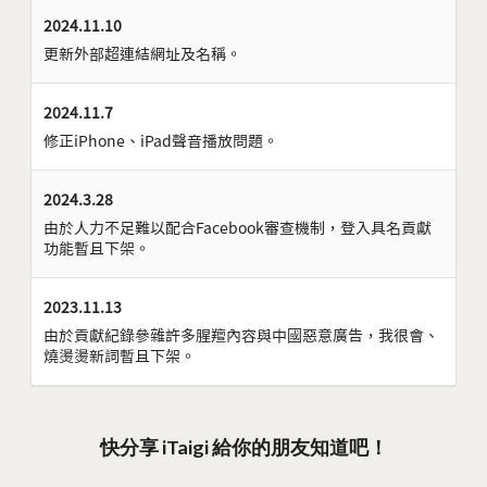
2024.11.10
更新外部超連結網址及名稱。
2024.11.7
修正iPhone、iPad聲音播放問題。
2024.3.28
由於人力不足難以配合Facebook審查機制，登入具名貢獻
功能暫且下架。
2023.11.13
由於貢獻紀錄參雜許多腥羶內容與中國惡意廣告，我很會、
燒燙燙新詞暫且下架。
快分享 iTaigi 給你的朋友知道吧！