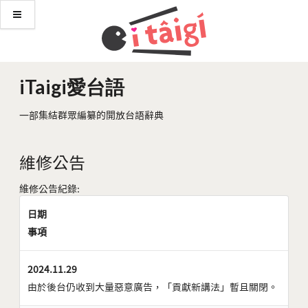
iTaigi愛台語
一部集結群眾編纂的開放台語辭典
維修公告
維修公告紀錄:
日期
事項
2024.11.29
由於後台仍收到大量惡意廣告，「貢獻新講法」暫且關閉。