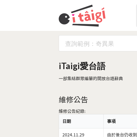
iTaigi愛台語
一部集結群眾編纂的開放台語辭典
維修公告
維修公告紀錄:
日期
事項
2024.11.29
由於後台仍收到