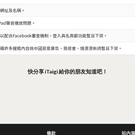
網址及名稱。
iPad聲音播放問題。
以配合Facebook審查機制，登入具名貢獻功能暫且下架。
雜許多腥羶內容與中國惡意廣告，我很會、燒燙燙新詞暫且下架。
快分享 iTaigi 給你的朋友知道吧！
條款
站內