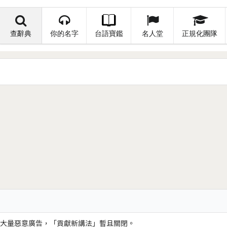
查辭典
你的名字
台語寶鑑
名人堂
正規化團隊
大量惡意廣告，「貢獻新講法」暫且關閉。