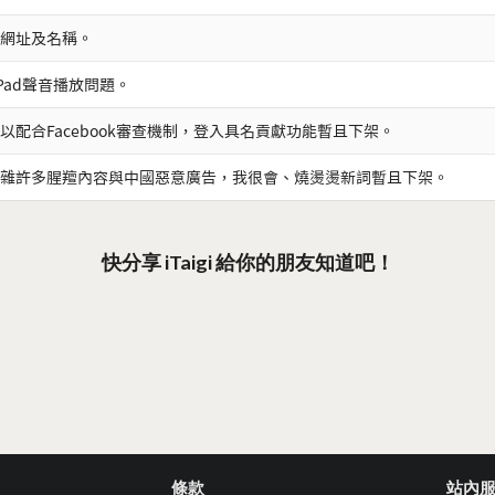
網址及名稱。
iPad聲音播放問題。
以配合Facebook審查機制，登入具名貢獻功能暫且下架。
雜許多腥羶內容與中國惡意廣告，我很會、燒燙燙新詞暫且下架。
快分享 iTaigi 給你的朋友知道吧！
條款
站內