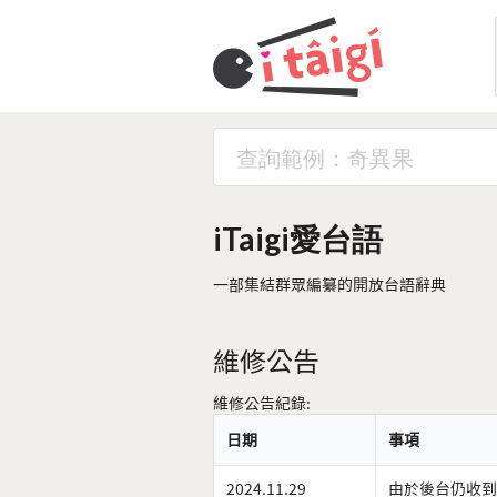
iTaigi愛台語
一部集結群眾編纂的開放台語辭典
維修公告
維修公告紀錄:
日期
事項
2024.11.29
由於後台仍收到