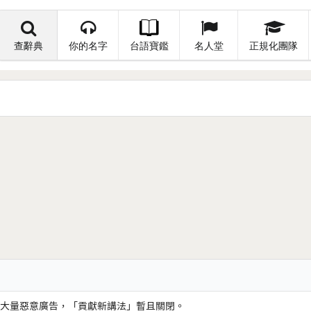
查辭典
你的名字
台語寶鑑
名人堂
正規化團隊
大量惡意廣告，「貢獻新講法」暫且關閉。