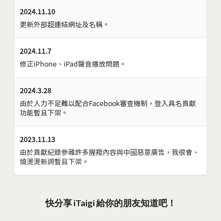
2024.11.10
更新外部超連結網址及名稱。
2024.11.7
修正iPhone、iPad聲音播放問題。
2024.3.28
由於人力不足難以配合Facebook審查機制，登入具名貢獻
功能暫且下架。
2023.11.13
由於貢獻紀錄參雜許多腥羶內容與中國惡意廣告，我很會、
燒燙燙新詞暫且下架。
快分享 iTaigi 給你的朋友知道吧！