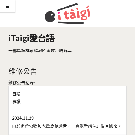
iTaigi愛台語
一部集結群眾編纂的開放台語辭典
維修公告
維修公告紀錄:
日期
事項
2024.11.29
由於後台仍收到大量惡意廣告，「貢獻新講法」暫且關閉。