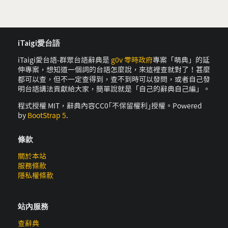
iTaigi愛台語
iTaigi愛台語-群眾台語辭典是
g0v 零時政府
專案「萌典」的延
伸專案，想知道一個詞的台語怎麼說，來這裡查就對了！甚麼
都可以查，但不一定查得到，查不到時可以發問，或者自己發
明台語講法貢獻給大家，簡單說就是「自己的辭典自己編」。
程式授權 MIT，辭典內容CC0｢不保留權利｣授權。Powered
by
BootStrap 5
.
條款
關於本站
服務條款
隱私權條款
站內服務
查辭典