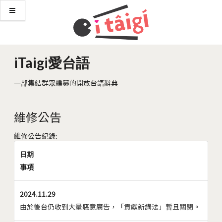
iTaigi愛台語
一部集結群眾編纂的開放台語辭典
維修公告
維修公告紀錄:
日期
事項
2024.11.29
由於後台仍收到大量惡意廣告，「貢獻新講法」暫且關閉。