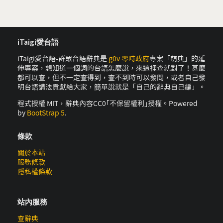
iTaigi愛台語
iTaigi愛台語-群眾台語辭典是
g0v 零時政府
專案「萌典」的延
伸專案，想知道一個詞的台語怎麼說，來這裡查就對了！甚麼
都可以查，但不一定查得到，查不到時可以發問，或者自己發
明台語講法貢獻給大家，簡單說就是「自己的辭典自己編」。
程式授權 MIT，辭典內容CC0｢不保留權利｣授權。Powered
by
BootStrap 5
.
條款
關於本站
服務條款
隱私權條款
站內服務
查辭典