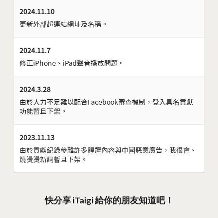
2024.11.10
更新外部超連結網址及名稱。
2024.11.7
修正iPhone、iPad聲音播放問題。
2024.3.28
由於人力不足難以配合Facebook審查機制，登入具名貢獻
功能暫且下架。
2023.11.13
由於貢獻紀錄參雜許多腥羶內容與中國惡意廣告，我很會、
燒燙燙新詞暫且下架。
快分享 iTaigi 給你的朋友知道吧！