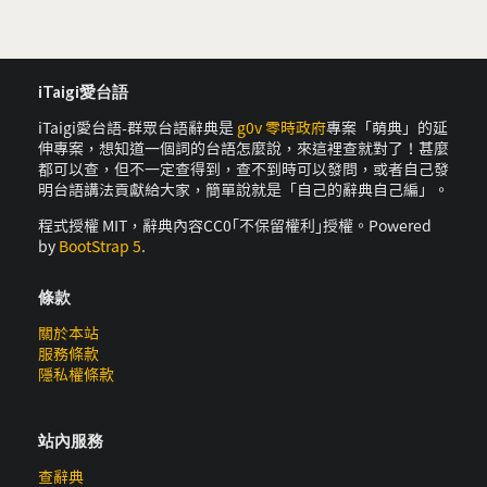
iTaigi愛台語
iTaigi愛台語-群眾台語辭典是
g0v 零時政府
專案「萌典」的延
伸專案，想知道一個詞的台語怎麼說，來這裡查就對了！甚麼
都可以查，但不一定查得到，查不到時可以發問，或者自己發
明台語講法貢獻給大家，簡單說就是「自己的辭典自己編」。
程式授權 MIT，辭典內容CC0｢不保留權利｣授權。Powered
by
BootStrap 5
.
條款
關於本站
服務條款
隱私權條款
站內服務
查辭典