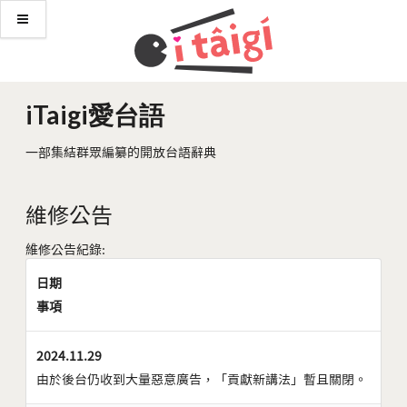
iTaigi愛台語
一部集結群眾編纂的開放台語辭典
維修公告
維修公告紀錄:
日期
事項
2024.11.29
由於後台仍收到大量惡意廣告，「貢獻新講法」暫且關閉。