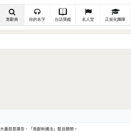
查辭典
你的名字
台語寶鑑
名人堂
正規化團隊
大量惡意廣告，「貢獻新講法」暫且關閉。