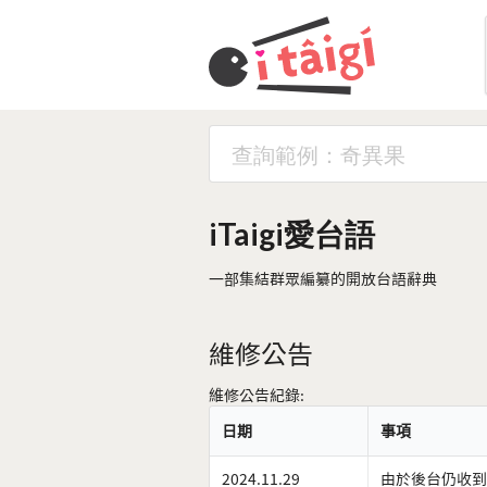
iTaigi愛台語
一部集結群眾編纂的開放台語辭典
維修公告
維修公告紀錄:
日期
事項
2024.11.29
由於後台仍收到