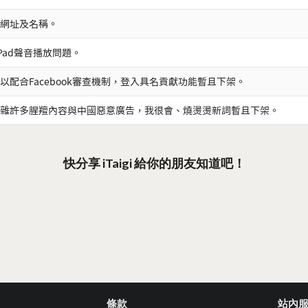
網址及名稱。
iPad聲音播放問題。
以配合Facebook審查機制，登入具名貢獻功能暫且下架。
雜許多腥羶內容與中國惡意廣告，我很會、燒燙燙新詞暫且下架。
快分享 iTaigi 給你的朋友知道吧！
條款
站內