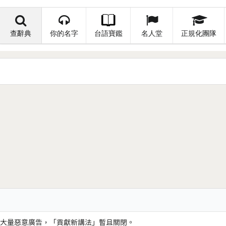
查辭典
你的名字
台語寶鑑
名人堂
正規化團隊
大量惡意廣告，「貢獻新講法」暫且關閉。