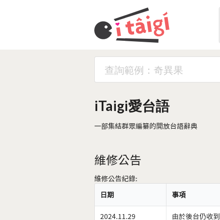
iTaigi愛台語
一部集結群眾編纂的開放台語辭典
維修公告
維修公告紀錄:
日期
事項
2024.11.29
由於後台仍收到