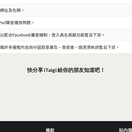
網址及名稱。
iPad聲音播放問題。
以配合Facebook審查機制，登入具名貢獻功能暫且下架。
雜許多腥羶內容與中國惡意廣告，我很會、燒燙燙新詞暫且下架。
快分享 iTaigi 給你的朋友知道吧！
條款
站內